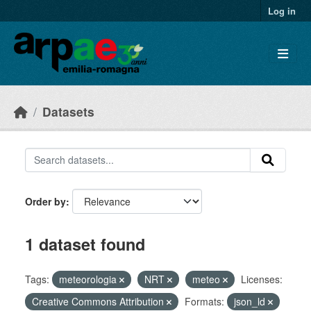
Skip to main content
Log in
Datasets
Order by
1 dataset found
Tags:
meteorologia
NRT
meteo
Licenses:
Creative Commons Attribution
Formats:
json_ld