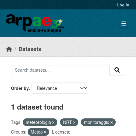
Skip to main content
Log in
Datasets
Order by
1 dataset found
Tags:
meteorologia
NRT
monitoraggio
Groups:
Meteo
Licenses: