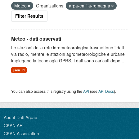
Meteo
Organizations:
arpa-emilia-romagna
Filter Results
Meteo - dati osservati
Le stazioni della rete idrometeorologica trasmettono i dati
via radio, mentre le stazioni agrometeorologiche e urbane
impiegano la tecnologia GPRS. I dati sono caricati dopo...
json_ld
You can also access this registry using the
API
(see
API Docs
).
About Dati Arpae
CKAN API
CKAN Association