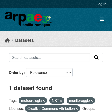
Skip to main content
Log in
Datasets
Order by
1 dataset found
Tags:
meteorologia
NRT
monitoraggio
Licenses:
Creative Commons Attribution
Groups: