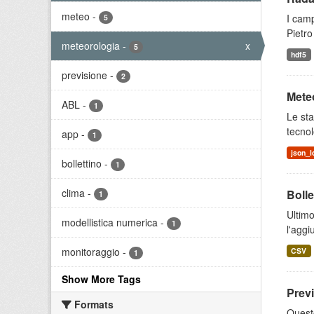
meteo
-
I camp
5
Pietro
meteorologia
-
x
5
hdf5
previsione
-
2
Meteo
ABL
-
1
Le sta
tecnol
app
-
1
json_l
bollettino
-
1
clima
-
Bolle
1
Ultimo
modellistica numerica
-
1
l'aggi
monitoraggio
-
CSV
1
Show More Tags
Prev
Formats
Quest