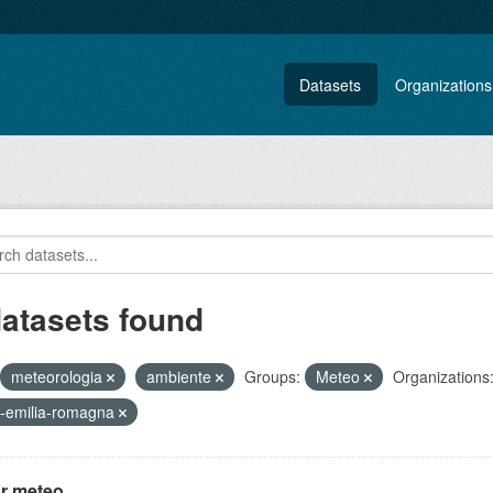
Datasets
Organizations
datasets found
meteorologia
ambiente
Groups:
Meteo
Organizations
-emilia-romagna
r meteo