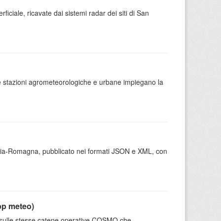
rficiale, ricavate dai sistemi radar dei siti di San
 le stazioni agrometeorologiche e urbane impiegano la
milia-Romagna, pubblicato nei formati JSON e XML, con
pp meteo)
e sulle stesse catene operative COSMO che