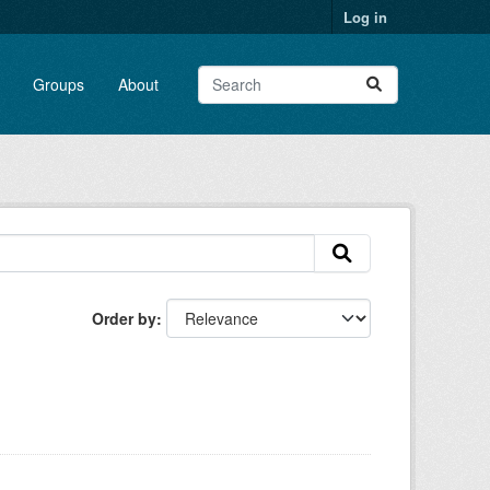
Log in
Groups
About
Order by
: