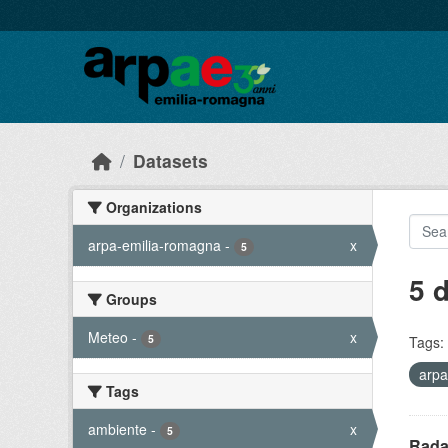
Skip to main content
Datasets
Organizations
arpa-emilia-romagna
-
x
5
5 
Groups
Meteo
-
x
5
Tags:
arpa
Tags
ambiente
-
x
5
Rada