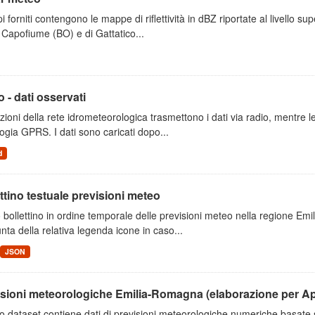
i forniti contengono le mappe di riflettività in dBZ riportate al livello supe
 Capofiume (BO) e di Gattatico...
 - dati osservati
zioni della rete idrometeorologica trasmettono i dati via radio, mentre
ogia GPRS. I dati sono caricati dopo...
d
ttino testuale previsioni meteo
 bollettino in ordine temporale delle previsioni meteo nella regione E
unta della relativa legenda icone in caso...
JSON
isioni meteorologiche Emilia-Romagna (elaborazione per A
o dataset contiene dati di previsioni meteorologiche numeriche basat