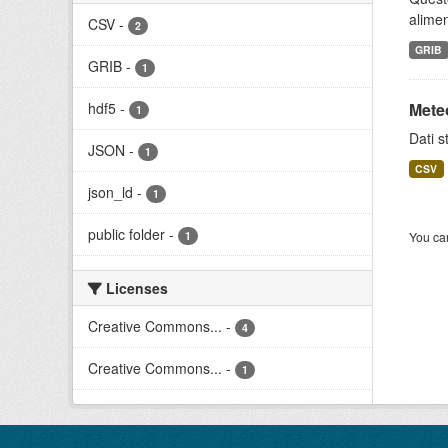
alimen
CSV
-
2
GRIB
GRIB
-
1
hdf5
-
Meteo
1
Dati s
JSON
-
1
CSV
json_ld
-
1
public folder
-
1
You can
Licenses
Creative Commons...
-
4
Creative Commons...
-
1