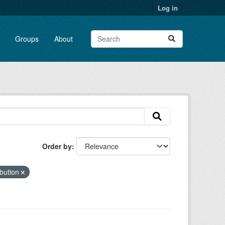
Log in
Groups
About
Order by
bution