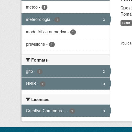
meteo
-
Questo
1
Romagn
meteorologia
-
x
1
GRIB
modellistica numerica
-
1
You can
previsione
-
1
Formats
grib
-
x
1
GRIB
-
x
1
Licenses
Creative Commons...
-
x
1