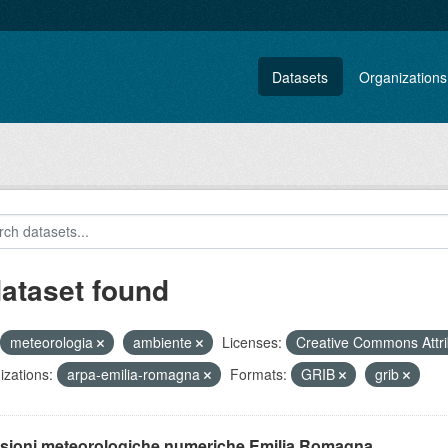
Datasets
Organizations
dataset found
meteorologia
ambiente
Licenses:
Creative Commons Attri
zations:
arpa-emilia-romagna
Formats:
GRIB
grib
isioni meteorologiche numeriche Emilia Romagna