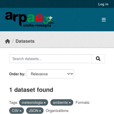
Skip to main content
Log in
Datasets
Order by
1 dataset found
Tags:
meteorologia
ambiente
Formats:
CSV
JSON
Organizations: