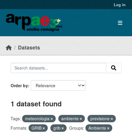
Skip to main content
Log in
Datasets
Order by
1 dataset found
Tags:
meteorologia
ambiente
previsione
Formats:
GRIB
grib
Groups:
Ambiente