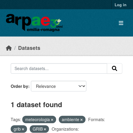
Skip to main content
Log in
Datasets
Order by
1 dataset found
Tags:
meteorologia
ambiente
Formats:
grib
GRIB
Organizations: