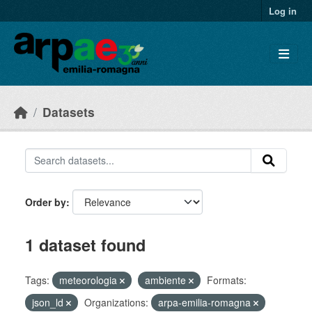
Skip to main content
Log in
Datasets
Order by
1 dataset found
Tags:
meteorologia
ambiente
Formats:
json_ld
Organizations:
arpa-emilia-romagna