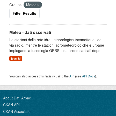
Groups:
Meteo
Filter Results
Meteo - dati osservati
Le stazioni della rete idrometeorologica trasmettono i dati
via radio, mentre le stazioni agrometeorologiche e urbane
impiegano la tecnologia GPRS. I dati sono caricati dopo...
json_ld
You can also access this registry using the
API
(see
API Docs
).
About Dati Arpae
CKAN API
CKAN Association