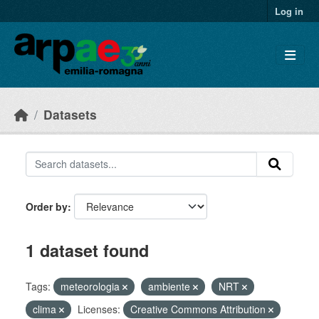
Skip to main content
Log in
Datasets
Order by
1 dataset found
Tags:
meteorologia
ambiente
NRT
clima
Licenses:
Creative Commons Attribution