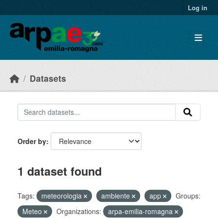
Skip to main content
Log in
Datasets
Order by
1 dataset found
Tags:
meteorologia
ambiente
app
Groups:
Meteo
Organizations:
arpa-emilia-romagna