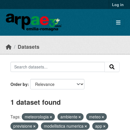
Skip to main content
Log in
Datasets
Order by
1 dataset found
Tags:
meteorologia
ambiente
meteo
previsione
modellistica numerica
app