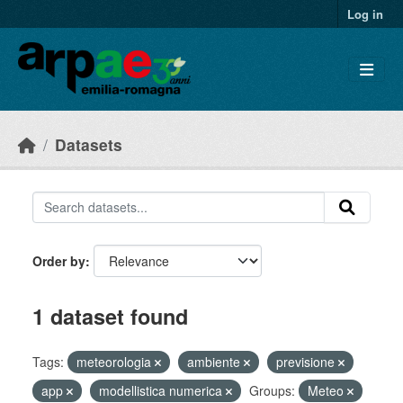
Skip to main content
Log in
Datasets
Order by
1 dataset found
Tags:
meteorologia
ambiente
previsione
app
modellistica numerica
Groups:
Meteo