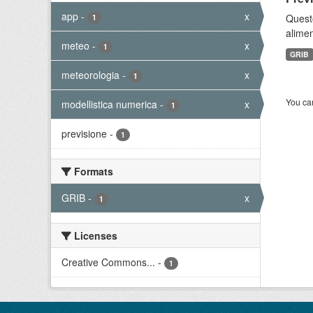
app
-
x
Quest
1
alimen
meteo
-
x
1
GRIB
meteorologia
-
x
1
You can
modellistica numerica
-
x
1
previsione
-
1
Formats
GRIB
-
x
1
Licenses
Creative Commons...
-
1