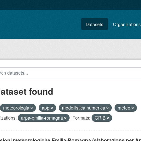
Datasets
Organizations
dataset found
meteorologia
app
modellistica numerica
meteo
zations:
arpa-emilia-romagna
Formats:
GRIB
isioni meteorologiche Emilia-Romagna (elaborazione per A