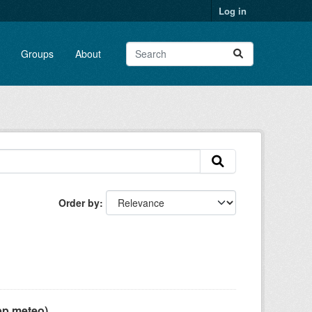
Log in
Groups
About
Order by
pp meteo)