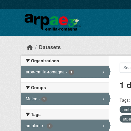
Skip to main content
Datasets
Organizations
arpa-emilia-romagna
-
x
1
1 
Groups
Meteo
-
x
1
Tags:
amb
Tags
arpa
ambiente
-
x
1