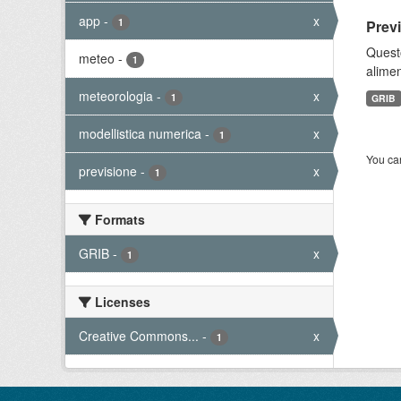
app
-
x
1
Prev
Quest
meteo
-
1
alimen
meteorologia
-
x
1
GRIB
modellistica numerica
-
x
1
You can
previsione
-
x
1
Formats
GRIB
-
x
1
Licenses
Creative Commons...
-
x
1