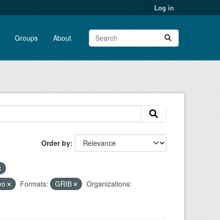
Log in
Groups
About
Order by
eo
Formats:
GRIB
Organizations: