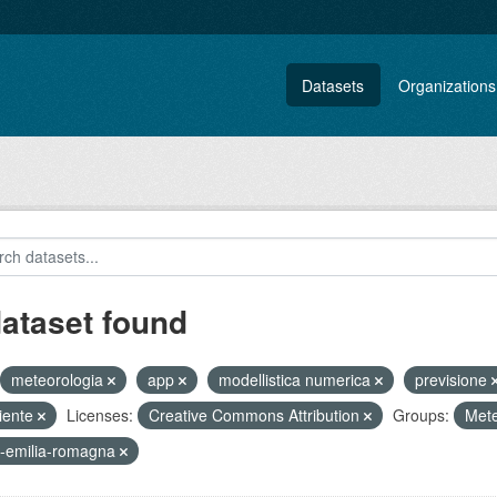
Datasets
Organizations
dataset found
meteorologia
app
modellistica numerica
previsione
iente
Licenses:
Creative Commons Attribution
Groups:
Met
-emilia-romagna