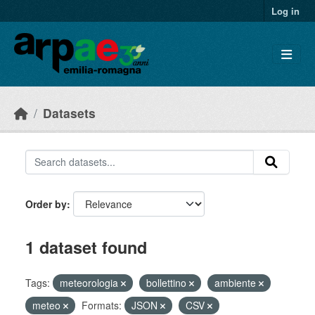
Skip to main content
Log in
Datasets
Order by
1 dataset found
Tags:
meteorologia
bollettino
ambiente
meteo
Formats:
JSON
CSV