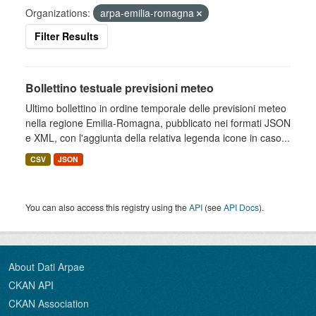
Organizations:
arpa-emilia-romagna
Filter Results
Bollettino testuale previsioni meteo
Ultimo bollettino in ordine temporale delle previsioni meteo
nella regione Emilia-Romagna, pubblicato nei formati JSON
e XML, con l'aggiunta della relativa legenda icone in caso...
CSV
JSON
You can also access this registry using the
API
(see
API Docs
).
About Dati Arpae
CKAN API
CKAN Association