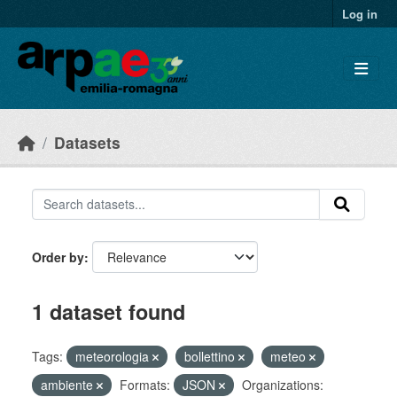
Skip to main content
Log in
Datasets
Order by
1 dataset found
Tags:
meteorologia
bollettino
meteo
ambiente
Formats:
JSON
Organizations: