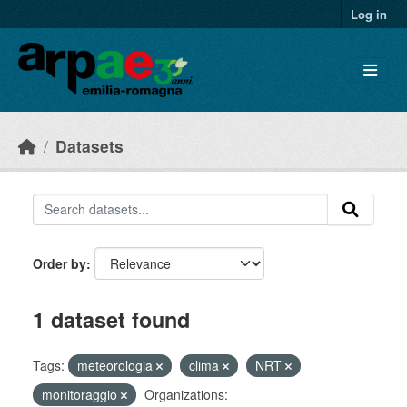
Skip to main content
Log in
Datasets
Order by
1 dataset found
Tags:
meteorologia
clima
NRT
monitoraggio
Organizations: