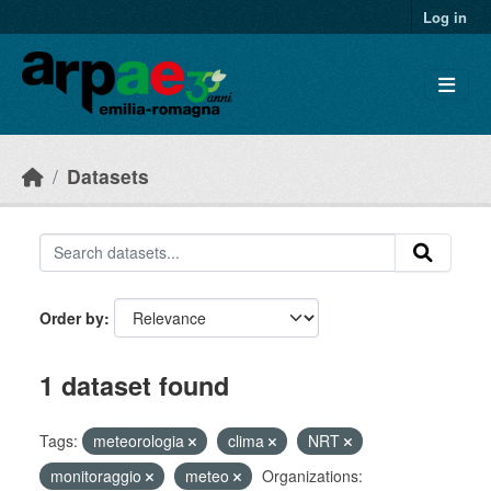
Skip to main content
Log in
Datasets
Order by
1 dataset found
Tags:
meteorologia
clima
NRT
monitoraggio
meteo
Organizations: