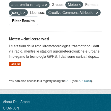
arpa-emilia-romagna
Groups:
Meteo
Formats:
json_ld
Licenses:
Creative Commons Attribution
Filter Results
Meteo - dati osservati
Le stazioni della rete idrometeorologica trasmettono i dati
via radio, mentre le stazioni agrometeorologiche e urbane
impiegano la tecnologia GPRS. I dati sono caricati dopo...
json_ld
You can also access this registry using the
API
(see
API Docs
).
About Dati Arpae
CKAN API