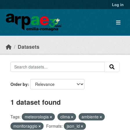
Skip to main content
Log in
Datasets
Order by
1 dataset found
Tags:
meteorologia
clima
ambiente
monitoraggio
Formats:
json_ld