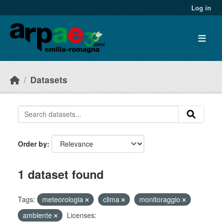
Skip to main content
Log in
Datasets
Order by
1 dataset found
Tags:
meteorologia
clima
monitoraggio
ambiente
Licenses: