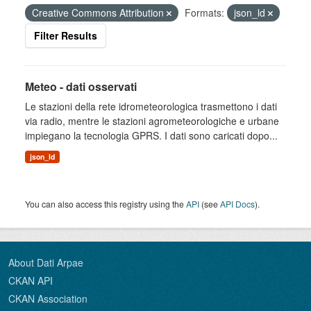
Creative Commons Attribution
Formats:
json_ld
Filter Results
Meteo - dati osservati
Le stazioni della rete idrometeorologica trasmettono i dati
via radio, mentre le stazioni agrometeorologiche e urbane
impiegano la tecnologia GPRS. I dati sono caricati dopo...
json_ld
You can also access this registry using the
API
(see
API Docs
).
About Dati Arpae
CKAN API
CKAN Association