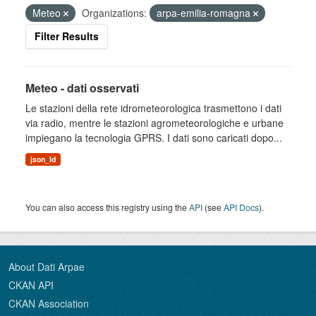
Meteo
Organizations:
arpa-emilia-romagna
Filter Results
Meteo - dati osservati
Le stazioni della rete idrometeorologica trasmettono i dati
via radio, mentre le stazioni agrometeorologiche e urbane
impiegano la tecnologia GPRS. I dati sono caricati dopo...
json_ld
You can also access this registry using the
API
(see
API Docs
).
About Dati Arpae
CKAN API
CKAN Association