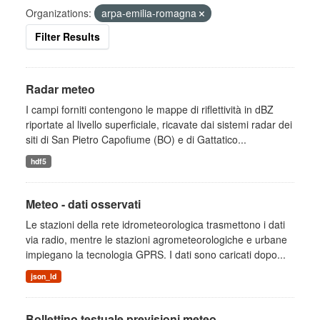
Organizations:
arpa-emilia-romagna
Filter Results
Radar meteo
I campi forniti contengono le mappe di riflettività in dBZ
riportate al livello superficiale, ricavate dai sistemi radar dei
siti di San Pietro Capofiume (BO) e di Gattatico...
hdf5
Meteo - dati osservati
Le stazioni della rete idrometeorologica trasmettono i dati
via radio, mentre le stazioni agrometeorologiche e urbane
impiegano la tecnologia GPRS. I dati sono caricati dopo...
json_ld
Bollettino testuale previsioni meteo