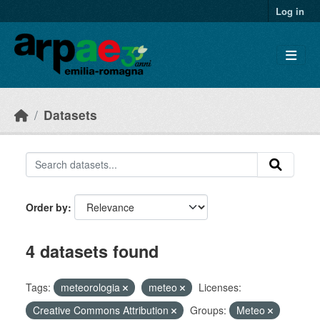
Skip to main content
Log in
Datasets
Order by
4 datasets found
Tags:
meteorologia
meteo
Licenses:
Creative Commons Attribution
Groups:
Meteo