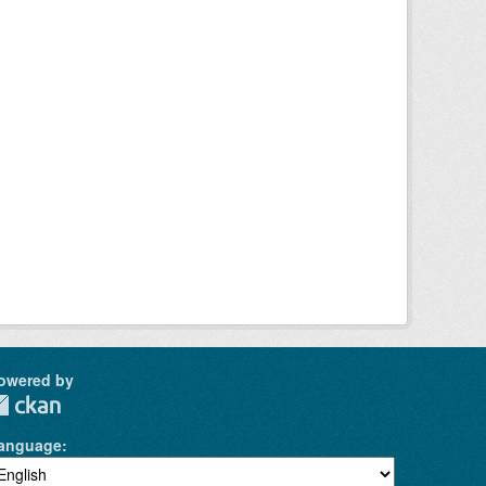
owered by
anguage