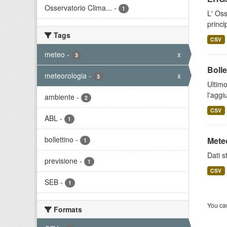
Osservatorio Clima...
-
1
L' Oss
princi
Tags
CSV
meteo
-
x
3
Bolle
meteorologia
-
x
3
Ultimo
l'aggi
ambiente
-
2
CSV
ABL
-
1
bollettino
-
Meteo
1
Dati s
previsione
-
1
CSV
SEB
-
1
You can
Formats