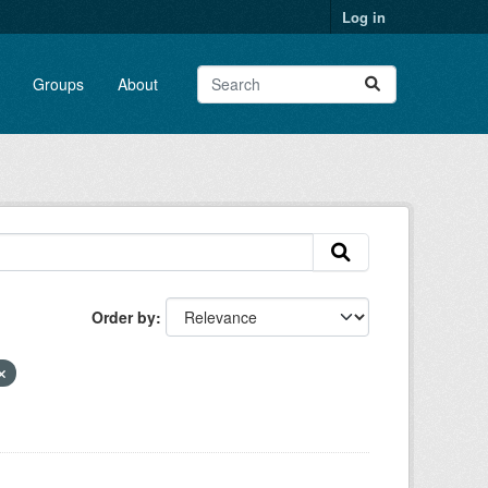
Log in
Groups
About
Order by