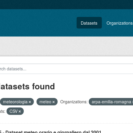
Datasets
Organizations
datasets found
meteorologia
meteo
Organizations:
arpa-emilia-romagna
ts:
CSV
- Dataset meteo orario e giornaliero dal 2001