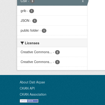
CSV
-
x
3
grib
-
1
JSON
-
1
public folder
-
1
Licenses
Creative Commons...
-
2
Creative Commons...
-
1
About Dati Arpae
CKAN API
CKAN Association