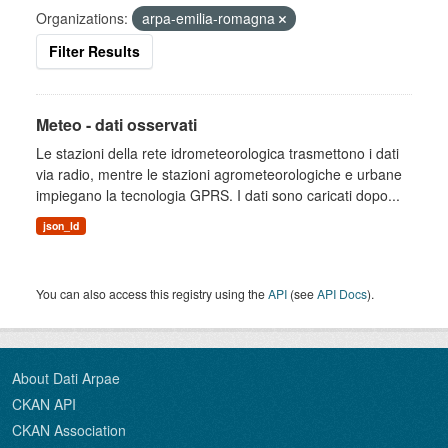
Organizations:
arpa-emilia-romagna
Filter Results
Meteo - dati osservati
Le stazioni della rete idrometeorologica trasmettono i dati
via radio, mentre le stazioni agrometeorologiche e urbane
impiegano la tecnologia GPRS. I dati sono caricati dopo...
json_ld
You can also access this registry using the
API
(see
API Docs
).
About Dati Arpae
CKAN API
CKAN Association