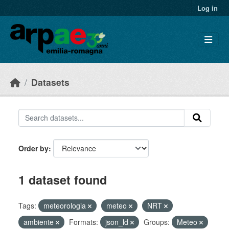
Skip to main content
Log in
Datasets
Order by
1 dataset found
Tags:
meteorologia
meteo
NRT
ambiente
Formats:
json_ld
Groups:
Meteo