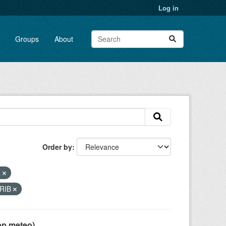
Log in
Groups
About
Order by
a
RIB
pp meteo)