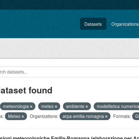
Datasets
Organizations
dataset found
meteorologia
meteo
ambiente
modellistica numeric
s:
Meteo
Organizations:
arpa-emilia-romagna
Formats:
G
isioni meteorologiche Emilia-Romagna (elaborazione per A