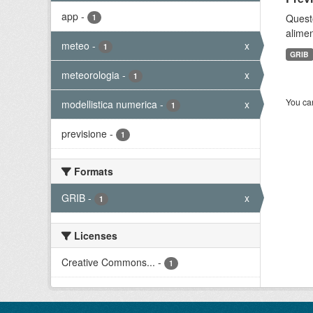
app
-
Quest
1
alimen
meteo
-
x
1
GRIB
meteorologia
-
x
1
You can
modellistica numerica
-
x
1
previsione
-
1
Formats
GRIB
-
x
1
Licenses
Creative Commons...
-
1