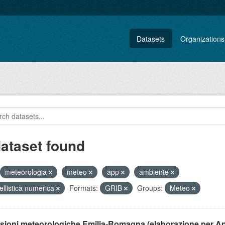
Datasets
Organizations
dataset found
meteorologia
meteo
app
ambiente
llistica numerica
Formats:
GRIB
Groups:
Meteo
isioni meteorologiche Emilia-Romagna (elaborazione per A