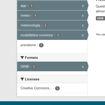
app
-
x
Quest
1
alimen
meteo
-
x
1
GRIB
meteorologia
-
x
1
You can
modellistica numerica
-
x
1
previsione
-
1
Formats
GRIB
-
x
1
Licenses
Creative Commons...
-
1