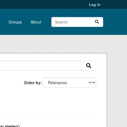
Log in
Groups
About
Order by
pp meteo)