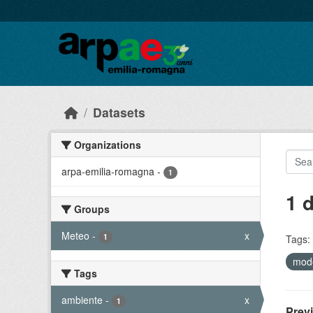
Skip to main content
Datasets
Organizations
arpa-emilia-romagna
-
1
1 
Groups
Meteo
-
x
1
Tags:
mode
Tags
ambiente
-
x
1
Prev