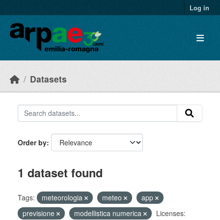
Skip to main content
Log in
Datasets
Order by
1 dataset found
Tags:
meteorologia
meteo
app
previsione
modellistica numerica
Licenses: