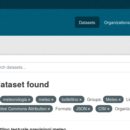
Datasets
Organizations
dataset found
meteorologia
meteo
bollettino
Groups:
Meteo
Li
tive Commons Attribution
Formats:
JSON
CSV
Organiz
ttino testuale previsioni meteo