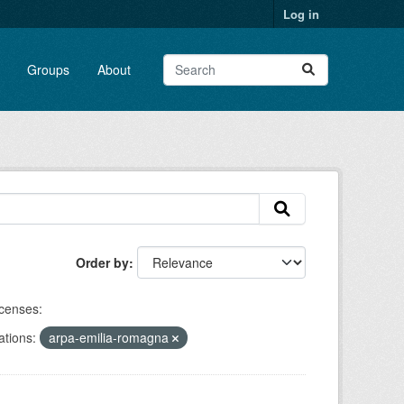
Log in
Groups
About
Order by
censes:
ations:
arpa-emilia-romagna