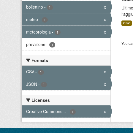
bollettino
-
x
Ultimo
1
l'aggi
meteo
-
x
1
CSV
meteorologia
-
x
1
You can
previsione
-
1
Formats
CSV
-
x
1
JSON
-
x
1
Licenses
Creative Commons...
-
x
1