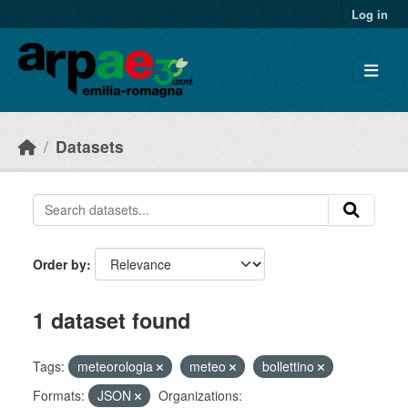
Skip to main content
Log in
Datasets
Order by
1 dataset found
Tags:
meteorologia
meteo
bollettino
Formats:
JSON
Organizations: