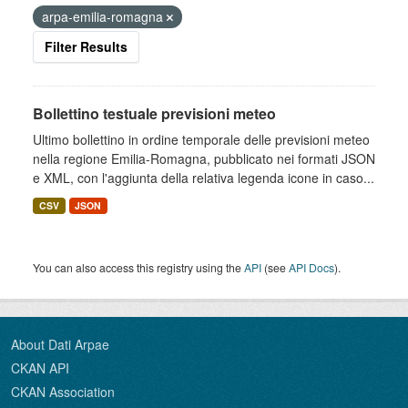
arpa-emilia-romagna
Filter Results
Bollettino testuale previsioni meteo
Ultimo bollettino in ordine temporale delle previsioni meteo
nella regione Emilia-Romagna, pubblicato nei formati JSON
e XML, con l'aggiunta della relativa legenda icone in caso...
CSV
JSON
You can also access this registry using the
API
(see
API Docs
).
About Dati Arpae
CKAN API
CKAN Association