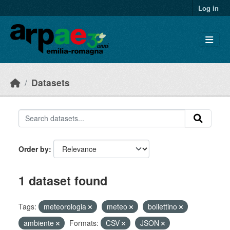
Skip to main content
Log in
Datasets
Order by
1 dataset found
Tags:
meteorologia
meteo
bollettino
ambiente
Formats:
CSV
JSON