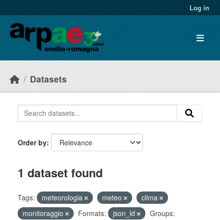
Skip to main content
Log in
Datasets
Order by
1 dataset found
Tags:
meteorologia
meteo
clima
monitoraggio
Formats:
json_ld
Groups: