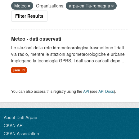
Meteo
Organizations:
arpa-emilia-romagna
Filter Results
Meteo - dati osservati
Le stazioni della rete idrometeorologica trasmettono i dati
via radio, mentre le stazioni agrometeorologiche e urbane
impiegano la tecnologia GPRS. I dati sono caricati dopo...
json_ld
You can also access this registry using the
API
(see
API Docs
).
About Dati Arpae
CKAN API
CKAN Association