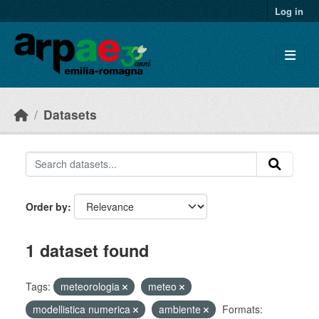
Skip to main content
Log in
Datasets
Order by
1 dataset found
Tags:
meteorologia
meteo
modellistica numerica
ambiente
Formats: