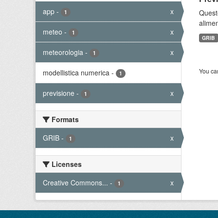
app
-
x
Quest
1
alimen
meteo
-
x
1
GRIB
meteorologia
-
x
1
You can
modellistica numerica
-
1
previsione
-
x
1
Formats
GRIB
-
x
1
Licenses
Creative Commons...
-
x
1