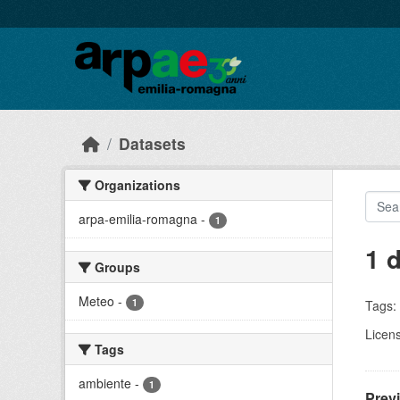
Skip to main content
Datasets
Organizations
arpa-emilia-romagna
-
1
1 
Groups
Meteo
-
1
Tags:
Licen
Tags
ambiente
-
1
Prev