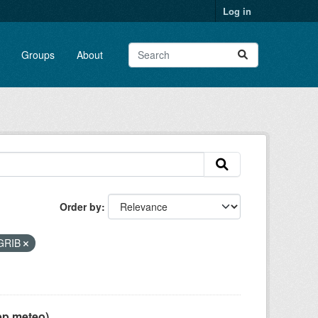
Log in
Groups
About
Order by
GRIB
pp meteo)