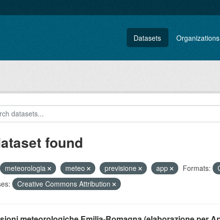
Datasets
Organizations
dataset found
meteorologia
meteo
previsione
app
Formats:
ses:
Creative Commons Attribution
isioni meteorologiche Emilia-Romagna (elaborazione per A