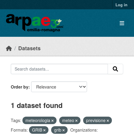
Skip to main content
Log in
Datasets
Order by
1 dataset found
Tags:
meteorologia
meteo
previsione
Formats:
GRIB
grib
Organizations: