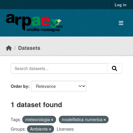
Skip to main content
Log in
Datasets
Order by
1 dataset found
Tags:
meteorologia
modellistica numerica
Groups:
Ambiente
Licenses: