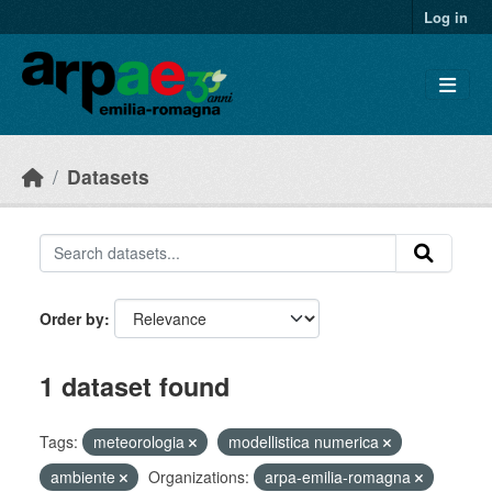
Skip to main content
Log in
Datasets
Order by
1 dataset found
Tags:
meteorologia
modellistica numerica
ambiente
Organizations:
arpa-emilia-romagna