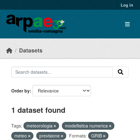
Skip to main content
Log in
Datasets
Order by
1 dataset found
Tags:
meteorologia
modellistica numerica
meteo
previsione
Formats:
GRIB