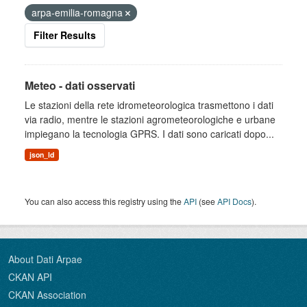
arpa-emilia-romagna
Filter Results
Meteo - dati osservati
Le stazioni della rete idrometeorologica trasmettono i dati
via radio, mentre le stazioni agrometeorologiche e urbane
impiegano la tecnologia GPRS. I dati sono caricati dopo...
json_ld
You can also access this registry using the
API
(see
API Docs
).
About Dati Arpae
CKAN API
CKAN Association