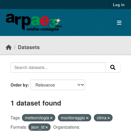
Skip to main content
Log in
Datasets
Order by
1 dataset found
Tags:
meteorologia
monitoraggio
clima
Formats:
json_ld
Organizations: