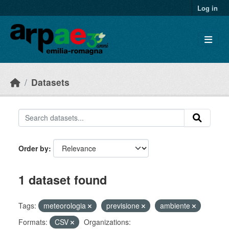
Skip to main content
Log in
Datasets
Order by
1 dataset found
Tags:
meteorologia
previsione
ambiente
Formats:
CSV
Organizations: