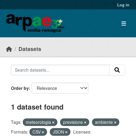
Skip to main content
Log in
Datasets
Order by
1 dataset found
Tags:
meteorologia
previsione
ambiente
Formats:
CSV
JSON
Licenses: