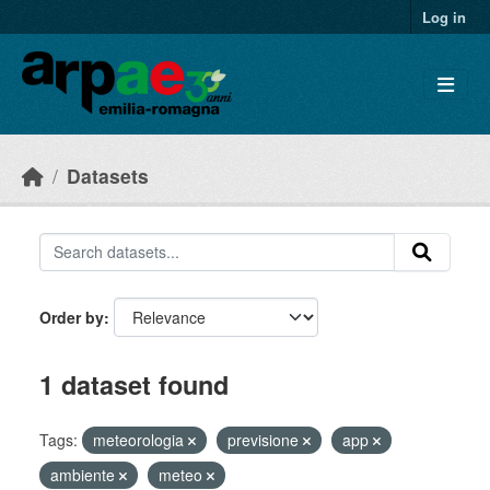
Skip to main content
Log in
Datasets
Order by
1 dataset found
Tags:
meteorologia
previsione
app
ambiente
meteo