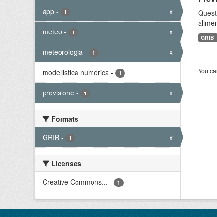
app
-
x
Quest
1
alimen
meteo
-
x
1
GRIB
meteorologia
-
x
1
You can
modellistica numerica
-
1
previsione
-
x
1
Formats
GRIB
-
x
1
Licenses
Creative Commons...
-
1