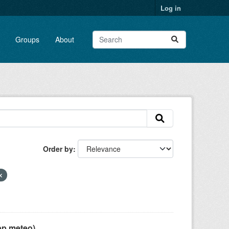
Log in
Groups
About
Order by
pp meteo)