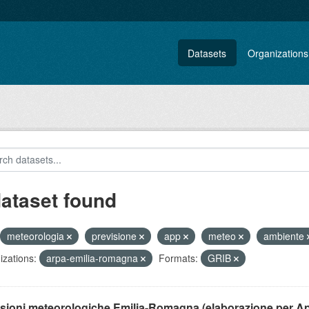
Datasets
Organizations
dataset found
meteorologia
previsione
app
meteo
ambiente
zations:
arpa-emilia-romagna
Formats:
GRIB
isioni meteorologiche Emilia-Romagna (elaborazione per A