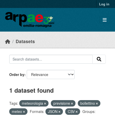
Skip to main content
Log in
Datasets
Order by
1 dataset found
Tags:
meteorologia
previsione
bollettino
meteo
Formats:
JSON
CSV
Groups: