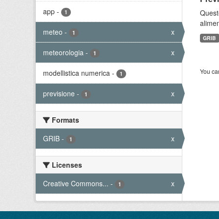
app
-
Quest
1
alimen
meteo
-
x
1
GRIB
meteorologia
-
x
1
You can
modellistica numerica
-
1
previsione
-
x
1
Formats
GRIB
-
x
1
Licenses
Creative Commons...
-
x
1