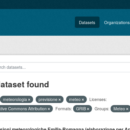
Datasets
Organizations
dataset found
meteorologia
previsione
meteo
Licenses:
tive Commons Attribution
Formats:
GRIB
Groups:
Meteo
isioni meteorologiche Emilia-Romagna (elaborazione per A