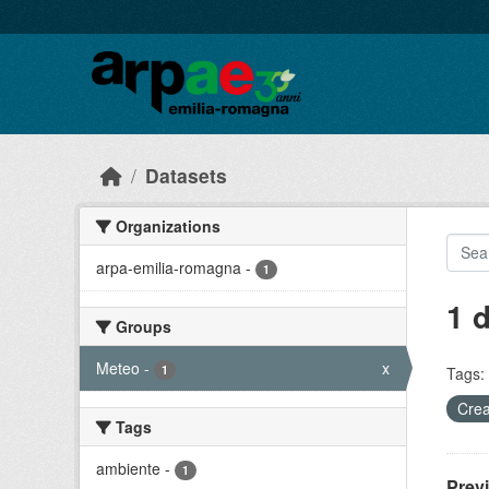
Skip to main content
Datasets
Organizations
arpa-emilia-romagna
-
1
1 
Groups
Meteo
-
x
1
Tags:
Crea
Tags
ambiente
-
1
Prev