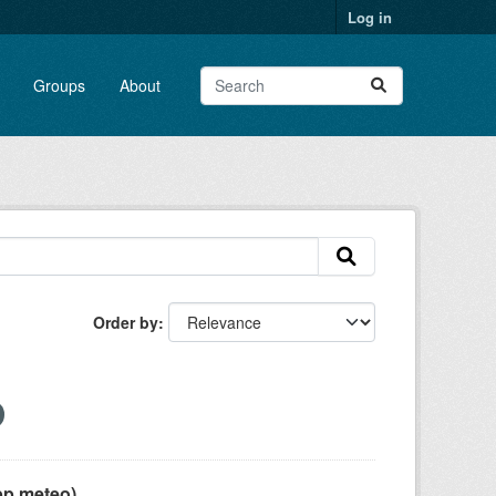
Log in
Groups
About
Order by
pp meteo)