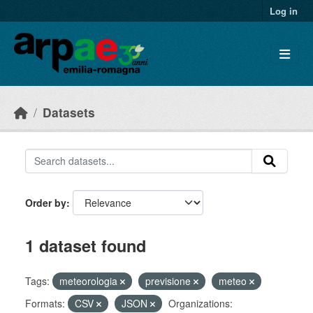
Skip to main content
Log in
Datasets
Order by
1 dataset found
Tags:
meteorologia
previsione
meteo
Formats:
CSV
JSON
Organizations: