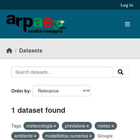
Skip to main content
Log in
Datasets
Order by
1 dataset found
Tags:
meteorologia
previsione
meteo
ambiente
modellistica numerica
Groups: