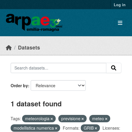
Skip to main content
Log in
Datasets
Order by
1 dataset found
Tags:
meteorologia
previsione
meteo
modellistica numerica
Formats:
GRIB
Licenses: