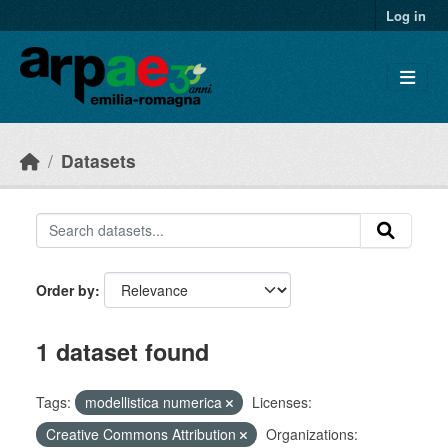
Skip to main content
Log in
Datasets
Order by
1 dataset found
Tags:
modellistica numerica
Licenses:
Creative Commons Attribution
Organizations: