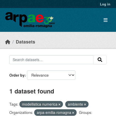
Skip to main content
Log in
Datasets
Order by
1 dataset found
Tags:
modellistica numerica
ambiente
Organizations:
arpa-emilia-romagna
Groups: